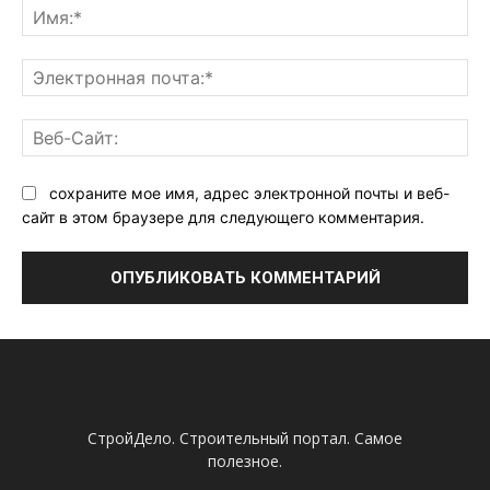
Им
Эл
поч
Ве
Са
сохраните мое имя, адрес электронной почты и веб-
сайт в этом браузере для следующего комментария.
СтройДело. Строительный портал. Самое
полезное.