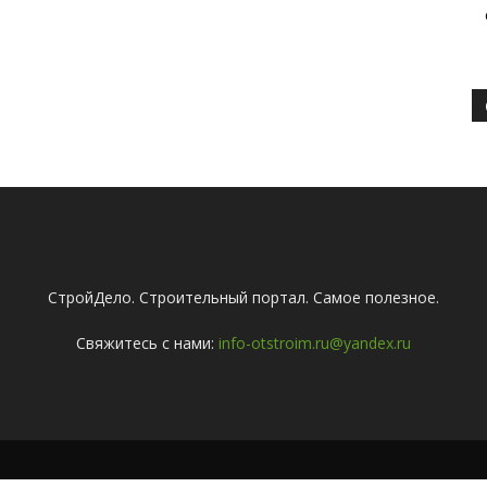
СтройДело. Строительный портал. Самое полезное.
Свяжитесь с нами:
info-otstroim.ru@yandex.ru