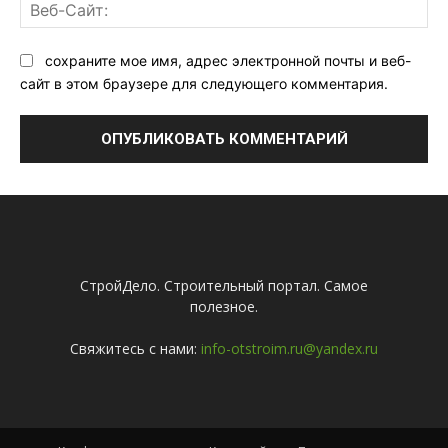
Ве
Са
сохраните мое имя, адрес электронной почты и веб-
сайт в этом браузере для следующего комментария.
СтройДело. Строительный портал. Самое
полезное.
Свяжитесь с нами:
info-otstroim.ru@yandex.ru