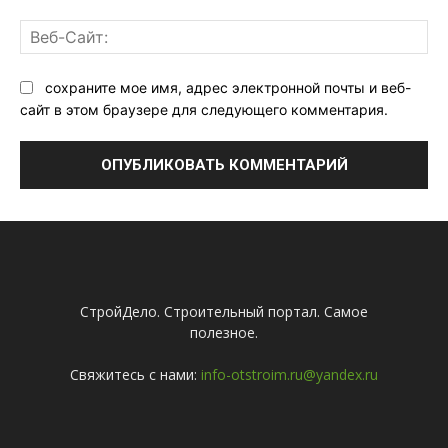
Ве
Са
сохраните мое имя, адрес электронной почты и веб-
сайт в этом браузере для следующего комментария.
СтройДело. Строительный портал. Самое
полезное.
Свяжитесь с нами:
info-otstroim.ru@yandex.ru