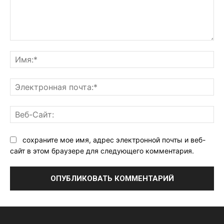
Комментарий:
Им
Эл
поч
Ве
Са
сохраните мое имя, адрес электронной почты и веб-
сайт в этом браузере для следующего комментария.