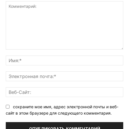
Комментарий:
Им
Эл
поч
Ве
Са
сохраните мое имя, адрес электронной почты и веб-
сайт в этом браузере для следующего комментария.