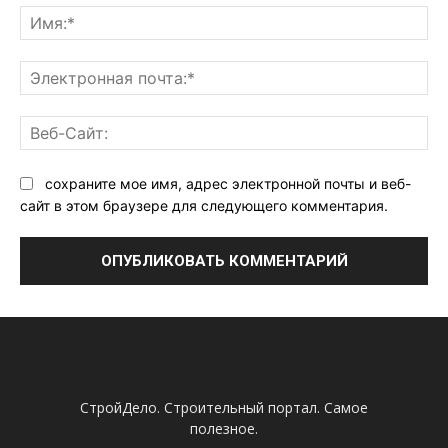
Им
Эл
поч
Ве
Са
сохраните мое имя, адрес электронной почты и веб-
сайт в этом браузере для следующего комментария.
СтройДело. Строительный портал. Самое
полезное.