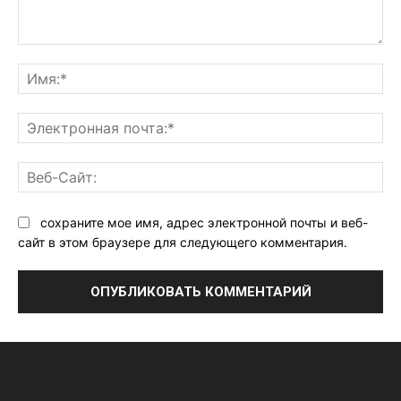
Комментарий:
Им
Эл
поч
Ве
Са
сохраните мое имя, адрес электронной почты и веб-
сайт в этом браузере для следующего комментария.