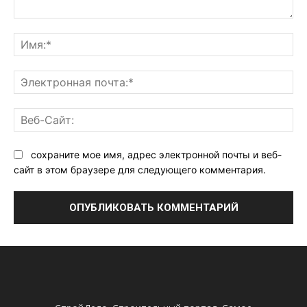
Комментарий:
Им
Эл
поч
Ве
Са
сохраните мое имя, адрес электронной почты и веб-
сайт в этом браузере для следующего комментария.