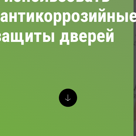
 антикоррозийны
 защиты дверей