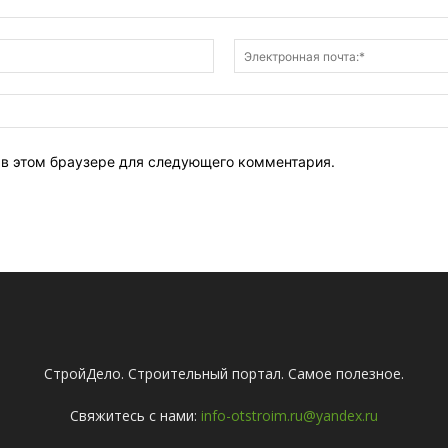
Имя:*
т в этом браузере для следующего комментария.
СтройДело. Строительный портал. Самое полезное.
Свяжитесь с нами:
info-otstroim.ru@yandex.ru