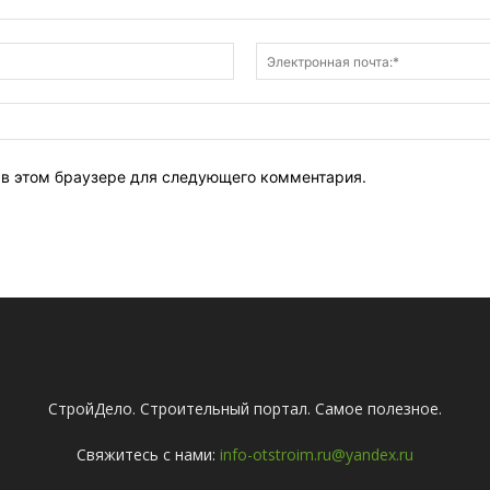
Имя:*
т в этом браузере для следующего комментария.
СтройДело. Строительный портал. Самое полезное.
Свяжитесь с нами:
info-otstroim.ru@yandex.ru