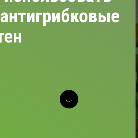
 антигрибковые
тен