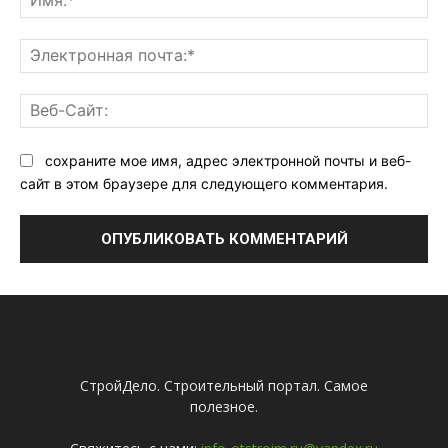
Эл
поч
Ве
Са
сохраните мое имя, адрес электронной почты и веб-
сайт в этом браузере для следующего комментария.
СтройДело. Строительный портал. Самое
полезное.