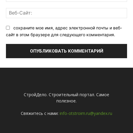
поч
Ве
Са
сохраните мое имя, адрес электронной почты и веб-
сайт в этом браузере для следующего комментария.
СтройДело. Строительный портал. Самое
полезное.
Свяжитесь с нами:
info-otstroim.ru@yandex.ru