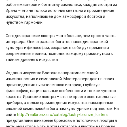
работе мастеров и богатству символики, каждая люстра из
Ирана – это не только источник света, но и произведение
искусства, наполняющее дом атмосферой Востока и
чувством гармонии.
Сегодня иранские люстры – это больше, чем просто часть
интерьера. Они отражают богатое наследие иранской
культуры и философии, сохраняя в себе дух времени и
современные веяния, позволяя каждому прикоснуться к
тайнам древнего искусства.
Издавна искусство Востока завораживает своей
изысканностью и символикой. Мастера передают в своих
произведениях тысячелетнюю историю, глубокую
философию, национальные особенности и тонкое чувство
красоты. Иранские люстры – это не просто осветительные
приборы, а целые произведения искусства, насыщенные
сложной символикой и богатым культурным подтекстом. На
сайте
http://realbronza.ru/catalog/lustry/bronze_lusters
представлены шикарные бронзовые потолочные люстры в
античном стиле. Есть в этом каталоге и люстры из бронзы,