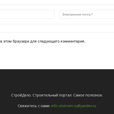
Имя:*
т в этом браузере для следующего комментария.
СтройДело. Строительный портал. Самое полезное.
Свяжитесь с нами:
info-otstroim.ru@yandex.ru