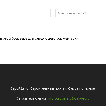
Имя:*
т в этом браузере для следующего комментария.
СтройДело. Строительный портал. Самое полезное.
Свяжитесь с нами:
info-otstroim.ru@yandex.ru