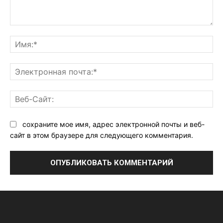
Комментарий:
Им
Эл
поч
Ве
Са
сохраните мое имя, адрес электронной почты и веб-
сайт в этом браузере для следующего комментария.