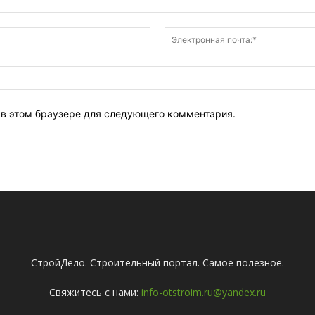
Имя:*
т в этом браузере для следующего комментария.
СтройДело. Строительный портал. Самое полезное.
Свяжитесь с нами:
info-otstroim.ru@yandex.ru