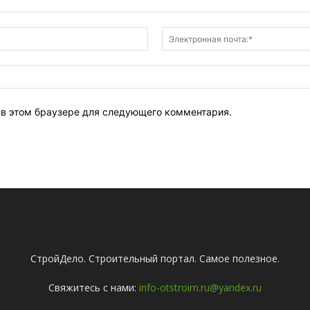
Имя:*
т в этом браузере для следующего комментария.
СтройДело. Строительный портал. Самое полезное.
Свяжитесь с нами:
info-otstroim.ru@yandex.ru