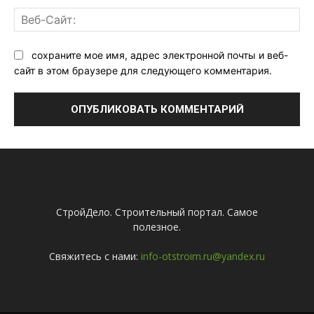
Ве
Са
сохраните мое имя, адрес электронной почты и веб-
сайт в этом браузере для следующего комментария.
СтройДело. Строительный портал. Самое
полезное.
Свяжитесь с нами:
info-otstroim.ru@yandex.ru