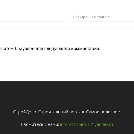
Имя:*
т в этом браузере для следующего комментария.
СтройДело. Строительный портал. Самое полезное.
Свяжитесь с нами:
info-otstroim.ru@yandex.ru