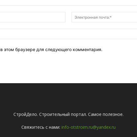
Имя:*
т в этом браузере для следующего комментария.
СтройДело. Строительный портал. Самое полезное.
Свяжитесь с нами:
info-otstroim.ru@yandex.ru