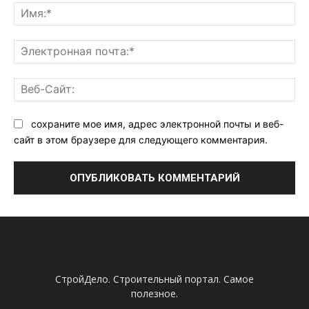
Им
Эл
поч
Ве
Са
сохраните мое имя, адрес электронной почты и веб-
сайт в этом браузере для следующего комментария.
СтройДело. Строительный портал. Самое
полезное.