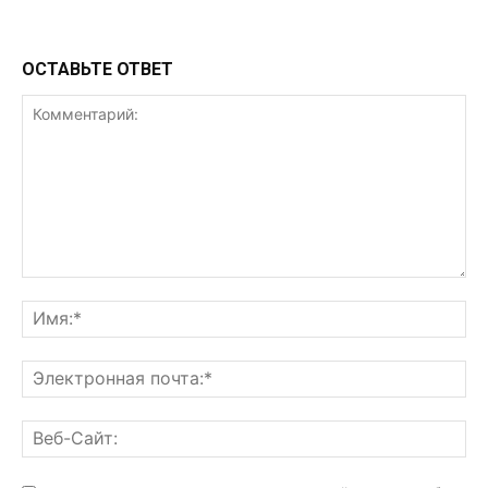
ОСТАВЬТЕ ОТВЕТ
Комментарий:
Им
Эл
поч
Ве
Са