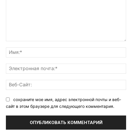
Комментарий:
Им
Эл
поч
Ве
Са
сохраните мое имя, адрес электронной почты и веб-
сайт в этом браузере для следующего комментария.