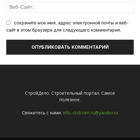
Ве
Са
сохраните мое имя, адрес электронной почты и веб-
сайт в этом браузере для следующего комментария.
СтройДело. Строительный портал. Самое
полезное.
Свяжитесь с нами:
info-otstroim.ru@yandex.ru