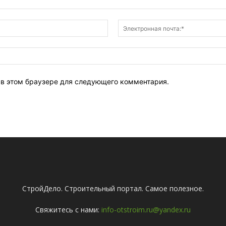
Имя:*
т в этом браузере для следующего комментария.
СтройДело. Строительный портал. Самое полезное.
Свяжитесь с нами:
info-otstroim.ru@yandex.ru