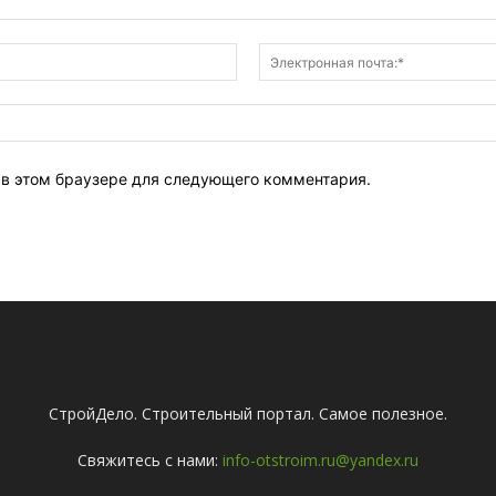
Имя:*
т в этом браузере для следующего комментария.
СтройДело. Строительный портал. Самое полезное.
Свяжитесь с нами:
info-otstroim.ru@yandex.ru