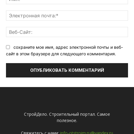
Эл
поч
Ве
Са
сохраните мое имя, адрес электронной почты и веб-
сайт в этом браузере для следующего комментария.
СтройДело. Строительный портал. Самое
полезное.
Свяжитесь с нами:
info-otstroim.ru@yandex.ru