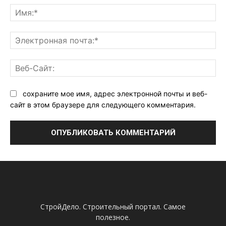
Им
Эл
поч
Ве
Са
сохраните мое имя, адрес электронной почты и веб-
сайт в этом браузере для следующего комментария.
СтройДело. Строительный портал. Самое
полезное.