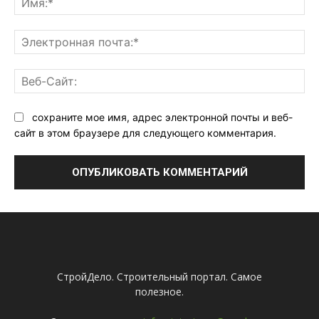
Эл
поч
Ве
Са
сохраните мое имя, адрес электронной почты и веб-
сайт в этом браузере для следующего комментария.
СтройДело. Строительный портал. Самое
полезное.