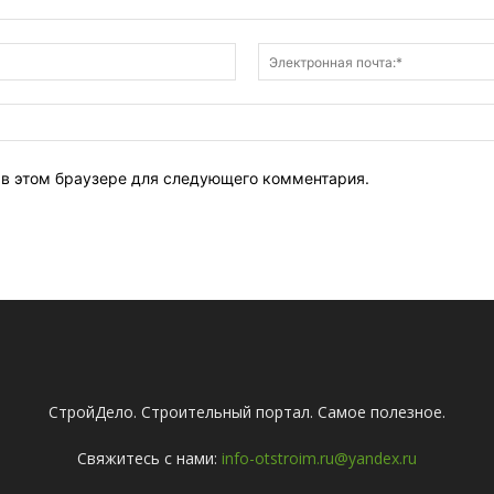
Имя:*
т в этом браузере для следующего комментария.
СтройДело. Строительный портал. Самое полезное.
Свяжитесь с нами:
info-otstroim.ru@yandex.ru