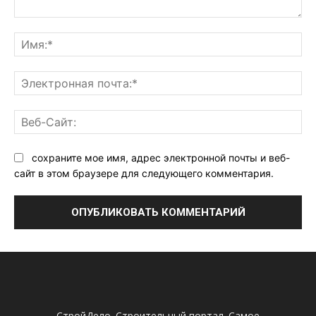
Комментарий:
Им
Эл
поч
Ве
Са
сохраните мое имя, адрес электронной почты и веб-
сайт в этом браузере для следующего комментария.
СтройДело. Строительный портал. Самое