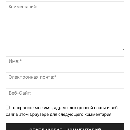
Комментарий:
Им
Эл
поч
Ве
Са
сохраните мое имя, адрес электронной почты и веб-
сайт в этом браузере для следующего комментария.