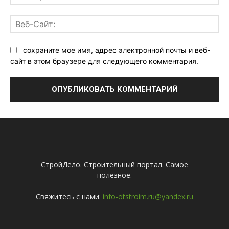
поч
Ве
Са
сохраните мое имя, адрес электронной почты и веб-
сайт в этом браузере для следующего комментария.
СтройДело. Строительный портал. Самое
полезное.
Свяжитесь с нами:
info-otstroim.ru@yandex.ru