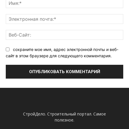
Им
Эл
поч
Ве
Са
сохраните мое имя, адрес электронной почты и веб-
сайт в этом браузере для следующего комментария.
СтройДело. Строительный портал. Самое
полезное.