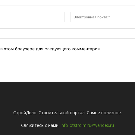
Имя:*
т в этом браузере для следующего комментария.
СтройДело. Строительный портал. Самое полезное.
Свяжитесь с нами:
info-otstroim.ru@yandex.ru