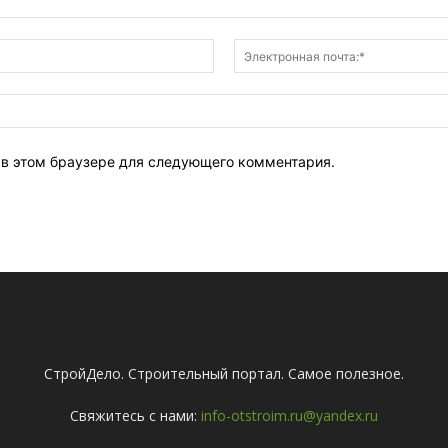
Имя:*
т в этом браузере для следующего комментария.
СтройДело. Строительный портал. Самое полезное.
Свяжитесь с нами:
info-otstroim.ru@yandex.ru