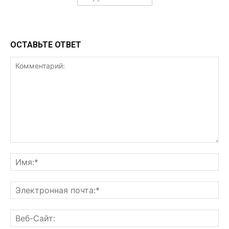
ОСТАВЬТЕ ОТВЕТ
Комментарий:
Им
Эл
поч
Ве
Са