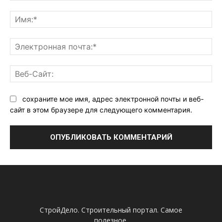
Комментарий:
Им
Эл
поч
Ве
Са
сохраните мое имя, адрес электронной почты и веб-
сайт в этом браузере для следующего комментария.
СтройДело. Строительный портал. Самое
полезное.