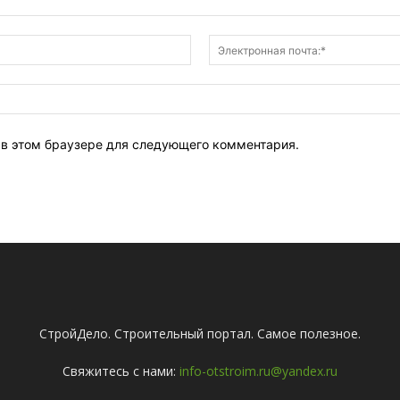
Имя:*
т в этом браузере для следующего комментария.
СтройДело. Строительный портал. Самое полезное.
Свяжитесь с нами:
info-otstroim.ru@yandex.ru