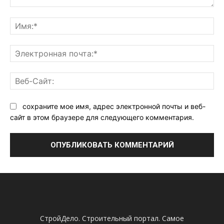
Комментарий:
Им
Эл
поч
Ве
Са
сохраните мое имя, адрес электронной почты и веб-
сайт в этом браузере для следующего комментария.
СтройДело. Строительный портал. Самое