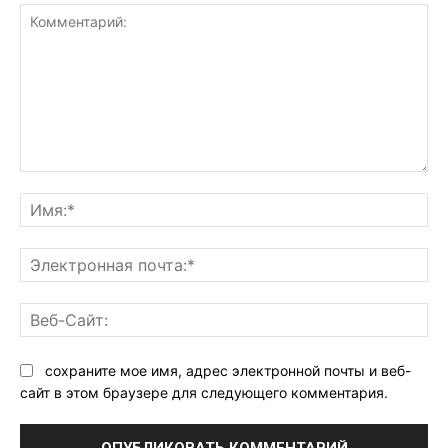
Комментарий:
Им
Эл
поч
Ве
Са
сохраните мое имя, адрес электронной почты и веб-
сайт в этом браузере для следующего комментария.