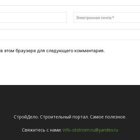
Имя:*
т в этом браузере для следующего комментария.
СтройДело. Строительный портал. Самое полезное.
Свяжитесь с нами:
info-otstroim.ru@yandex.ru