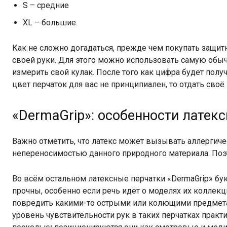
S – средние
XL – большие.
Как не сложно догадаться, прежде чем покупать защит
своей руки. Для этого можно использовать самую обы
измерить свой кулак. После того как цифра будет полу
цвет перчаток для вас не принципиален, то отдать сво
«DermaGrip»: особенности латек
Важно отметить, что латекс может вызывать аллерги
непереносимостью данного природного материала. Поэт
Во всём остальном латексные перчатки «DermaGrip» бу
прочны, особенно если речь идёт о моделях их коллекци
повредить какими-то острыми или колющими предметам
уровень чувствительности рук в таких перчатках практи