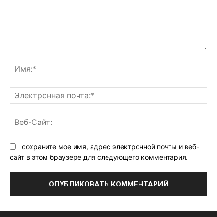
Комментарий:
Им
Эл
поч
Ве
Са
сохраните мое имя, адрес электронной почты и веб-
сайт в этом браузере для следующего комментария.