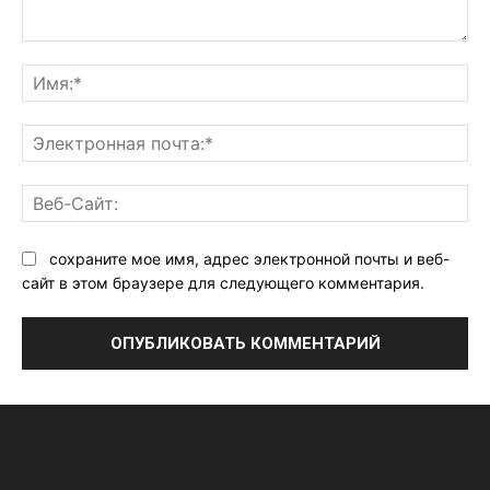
Комментарий:
Им
Эл
поч
Ве
Са
сохраните мое имя, адрес электронной почты и веб-
сайт в этом браузере для следующего комментария.