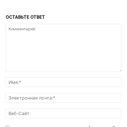
ОСТАВЬТЕ ОТВЕТ
Комментарий:
Им
Эл
поч
Ве
Са