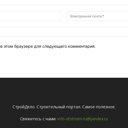
Имя:*
т в этом браузере для следующего комментария.
СтройДело. Строительный портал. Самое полезное.
Свяжитесь с нами:
info-otstroim.ru@yandex.ru