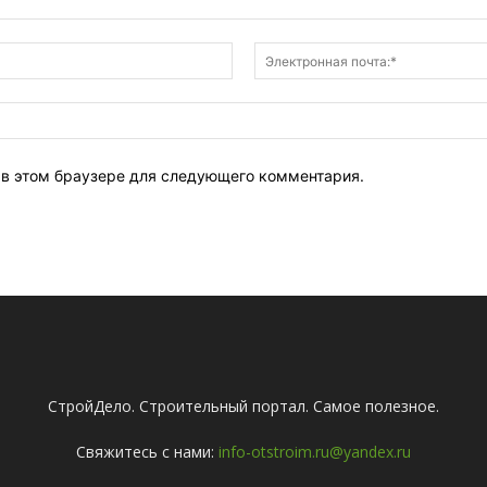
Имя:*
т в этом браузере для следующего комментария.
СтройДело. Строительный портал. Самое полезное.
Свяжитесь с нами:
info-otstroim.ru@yandex.ru