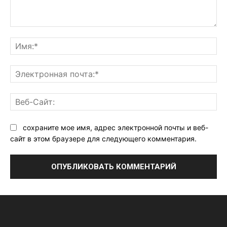
Комментарий:
Им
Эл
поч
Ве
Са
сохраните мое имя, адрес электронной почты и веб-
сайт в этом браузере для следующего комментария.