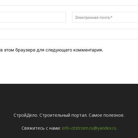
Имя:*
т в этом браузере для следующего комментария.
СтройДело. Строительный портал. Самое полезное.
Свяжитесь с нами:
info-otstroim.ru@yandex.ru